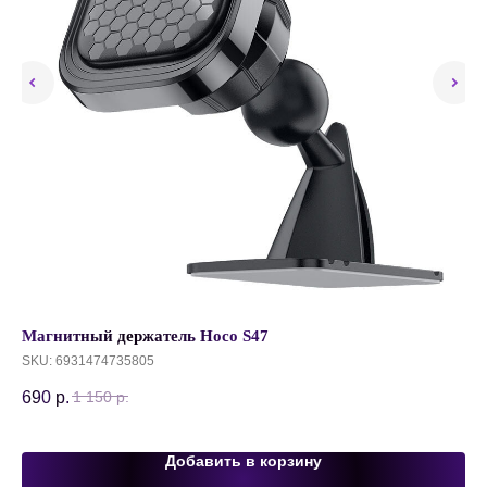
Магнитный держатель Hoco S47
Бе
BT
SKU:
6931474735805
SK
690
р.
1 150
р.
1 
Добавить в корзину