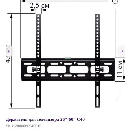
Держатель для телевизора 26"-60" C40
Че
Se
SKU:
2000080940010