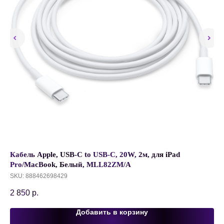
Кабель Apple, USB-C to USB-C, 20W, 2м, для iPad
Че
ый
Pro/MacBook, Белый, MLL82ZM/A
Ma
SKU:
888462698429
65
2 850
р.
Добавить в корзину