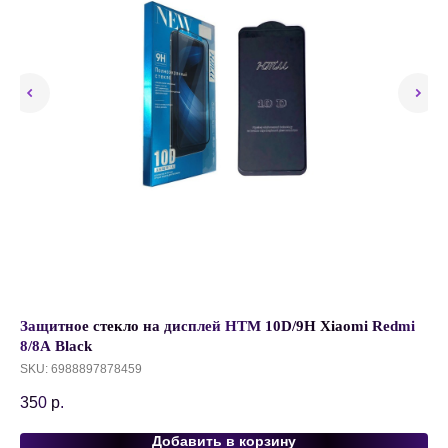
00
Защитное стекло на дисплей HTM 10D/9H Xiaomi Redmi
Пр
8/8A Black
(6
по
SKU:
6988897878459
SK
350
р.
95
Добавить в корзину