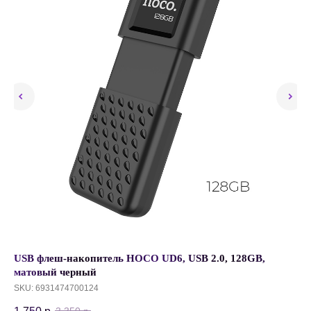
USB флеш-накопитель HOCO UD6, USB 2.0, 128GB,
Че
матовый черный
Ca
Че
SKU:
6931474700124
1 