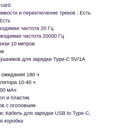
card
мкости и переключение треков : Есть
Есть
одимая частота 20 Гц
водимая частота 20000 Гц
вязи 10 метров
мм
ушников для зарядки Type-C 5V/1A
 ожидания 180 ч
лятора 10-40 ч
400 мАч
лл и пластик
ов с оголовьем
; Кабель для зарядки USB to Type-C,
я коробка