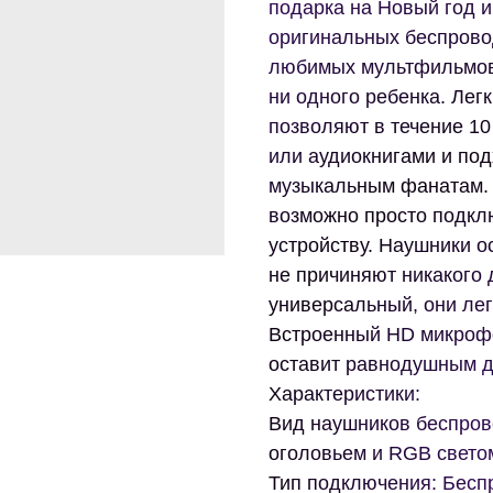
подарка на Новый год и
оригинальных беспрово
любимых мультфильмов
ни одного ребенка. Лег
позволяют в течение 1
или аудиокнигами и по
музыкальным фанатам. А
возможно просто подкл
устройству. Наушники 
не причиняют никакого
универсальный, они ле
Встроенный HD микрофо
оставит равнодушным д
Характеристики:
Вид наушников беспро
оголовьем и RGB свето
Тип подключения: Беспр