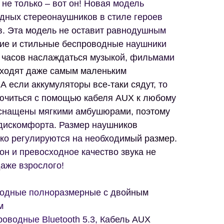
 не только – вот он! Новая модель
дных стереонаушников в стиле героев
. Эта модель не оставит равнодушным
кие и стильные беспроводные наушники
0 часов наслаждаться музыкой, фильмами
дходят даже самым маленьким
 если аккумуляторы все-таки сядут, то
ючиться с помощью кабеля AUX к любому
оснащены мягкими амбушюрами, поэтому
 дискомфорта. Размер наушников
гко регулируются на необходимый размер.
н и превосходное качество звука не
аже взрослого!
водные полноразмерные с двойным
м
оводные Bluetooth 5.3, Кабель AUX