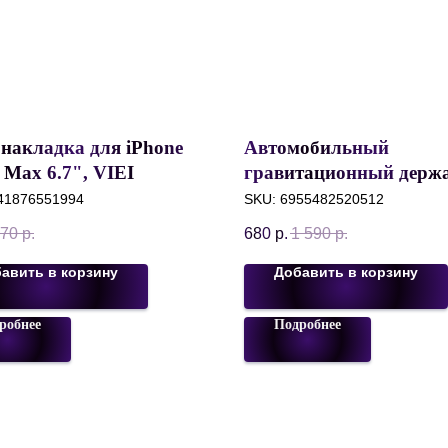
 накладка для iPhone
Автомобильный
 Max 6.7", VIEI
гравитационный держ
n, 1 мм, Матовый,
Recci Traingular Fixatio
41876551994
SKU:
6955482520512
й
Design 4.7-6.7",
70
р.
680
р.
1 590
р.
Серый+Оранжевый, R
C26
авить в корзину
Добавить в корзину
робнее
Подробнее