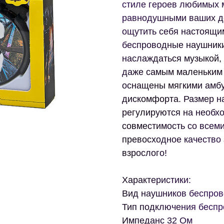
стиле героев любимых 
равнодушными ваших де
ощутить себя настоящи
беспроводные наушники
наслаждаться музыкой,
даже самым маленьким
оснащены мягкими амбу
дискомфорта. Размер н
регулируются на необх
совместимость со всеми
превосходное качество
взрослого!
Характеристики:
Вид наушников беспро
Тип подключения бесп
Импеданс 32 Ом