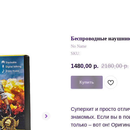
Беспроводные наушник
No Name
SKU:
1480,00
р.
2180,00
р.
Купить
Суперхит и просто отли
знакомых. Если вы в по
только – вот он! Ориг