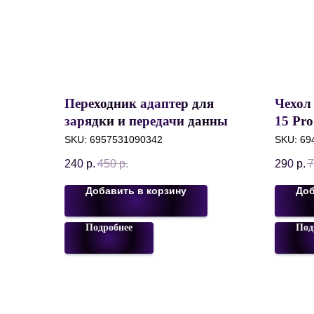
Переходник адаптер для
Чехол
зарядки и передачи данных
15 Pro
Borofone BV5, Lightning (M)
AirSki
SKU:
6957531090342
SKU:
69
to micro USB (F),
Серы
240
р.
450
р.
290
р.
7
Серебристый
Добавить в корзину
Доб
Подробнее
Под