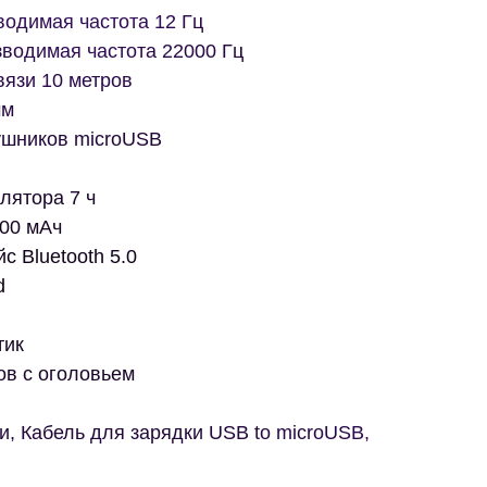
одимая частота 12 Гц
водимая частота 22000 Гц
вязи 10 метров
мм
ушников microUSB
лятора 7 ч
400 мАч
 Bluetooth 5.0
d
тик
ов с оголовьем
, Кабель для зарядки USB to microUSB,