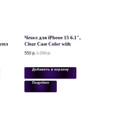
Чехол для iPhone 15 6.1",
атель
Clear Case Color with
n
Magsafe, Wine Red
550
р.
1 250
р.
HO-
Добавить в корзину
Подробнее