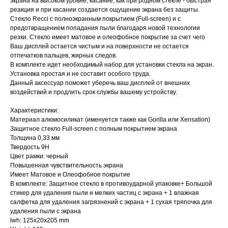
экрана на высоком уровне, касание, как при родном стекле - быстрая
реакция и при касании создается ощущение экрана без защиты.
Стекло Recci с полноэкранным покрытием (Full-screen) и с
предотвращением попадания пыли благодаря новой технологии
резки. Стекло имеет матовое и олеофобное покрытие за счет чего
Ваш дисплей остается чистым и на поверхности не остается
отпечатков пальцев, жирных следов.
В комплекте идет необходимый набор для установки стекла на экран.
Установка простая и не составит особого труда.
Данный аксессуар поможет уберечь ваш дисплей от внешних
воздействий и продлить срок службы вашему устройству.
Характеристики:
Материал алюмосиликат (именуется также как Gorilla или Xensation)
Защитное стекло Full-screen с полным покрытием экрана
Толщина 0,33 мм
Твердость 9Н
Цвет рамки: черный
Повышенная чувствительность экрана
Имеет Матовое и Олеофобное покрытие
В комплекте: Защитное стекло в противоударной упаковке+ Большой
стикер для удаления пыли и мелких частиц с экрана + 1 влажная
салфетка для удаления загрязнений с экрана + 1 сухая тряпочка для
удаления пыли с экрана
lwh: 125x20x205 mm